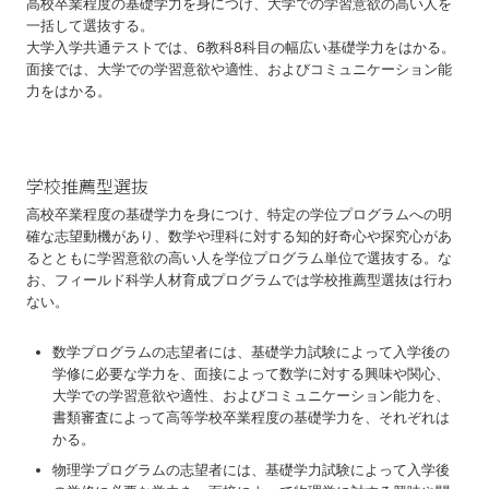
⾼校卒業程度の基礎学⼒を⾝につけ、⼤学での学習意欲の⾼い⼈を
⼀括して選抜する。
⼤学⼊学共通テストでは、6教科8科⽬の幅広い基礎学⼒をはかる。
⾯接では、⼤学での学習意欲や適性、およびコミュニケーション能
⼒をはかる。
学校推薦型選抜
高校卒業程度の基礎学力を身につけ、特定の学位プログラムへの明
確な志望動機があり、数学や理科に対する知的好奇心や探究心があ
るとともに学習意欲の高い人を学位プログラム単位で選抜する。な
お、フィールド科学人材育成プログラムでは学校推薦型選抜は行わ
ない。
数学プログラムの志望者には、基礎学⼒試験によって⼊学後の
学修に必要な学⼒を、⾯接によって数学に対する興味や関⼼、
⼤学での学習意欲や適性、およびコミュニケーション能⼒を、
書類審査によって⾼等学校卒業程度の基礎学⼒を、それぞれは
かる。
物理学プログラムの志望者には、基礎学⼒試験によって⼊学後