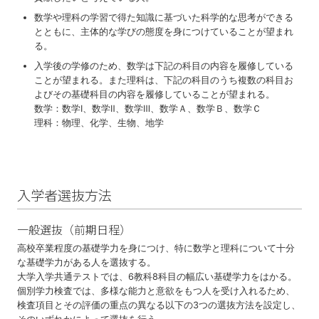
数学や理科の学習で得た知識に基づいた科学的な思考ができる
とともに、主体的な学びの態度を⾝につけていることが望まれ
る。
⼊学後の学修のため、数学は下記の科⽬の内容を履修している
ことが望まれる。また理科は、下記の科⽬のうち複数の科⽬お
よびその基礎科⽬の内容を履修していることが望まれる。
数学：数学Ⅰ、数学Ⅱ、数学Ⅲ、数学Ａ、数学Ｂ、数学Ｃ
理科：物理、化学、⽣物、地学
入学者選抜方法
一般選抜（前期日程）
⾼校卒業程度の基礎学⼒を⾝につけ、特に数学と理科について⼗分
な基礎学⼒がある⼈を選抜する。
⼤学⼊学共通テストでは、6教科8科⽬の幅広い基礎学⼒をはかる。
個別学⼒検査では、多様な能⼒と意欲をもつ⼈を受け⼊れるため、
検査項⽬とその評価の重点の異なる以下の3つの選抜⽅法を設定し、