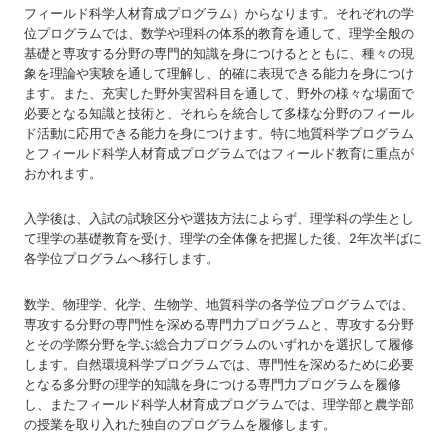
フィールド科学人材育成プログラム）からなります。それぞれの学
位プログラムでは、数学や理科の体系的教育を通して、理学全般の
基礎と専攻する分野の専門的知識を身につけるとともに、種々の現
象を理論や実験を通して理解し、的確に表現できる能力を身につけ
ます。また、充実した野外実習科目を通して、野外の様々な場面で
必要となる知識と技術と、それらを統合して多様な分野のフィール
ド活動に応用できる能力を身につけます。特に地質科学プログラム
とフィールド科学人材育成プログラムではフィールド教育に重点が
おかれます。
入学後は、入試の試験区分や選抜方法によらず、理学科の学生とし
て理学の基礎教育を受け、理学の全体像を把握した後、2年次半ばに
各学位プログラムへ移行します。
数学、物理学、化学、生物学、地質科学の各学位プログラムでは、
専攻する分野の専門性を深める専門力プログラムと、専攻する分野
とその学際分野を学ぶ総合力プログラムのいずれかを選択して履修
します。自然環境科学プログラムでは、専門性を深めるために必要
となる多分野の理学的知識を身につける専門力プログラムを履修
し、またフィールド科学人材育成プログラムでは、理学部と農学部
の授業を取り入れた独自のプログラムを履修します。