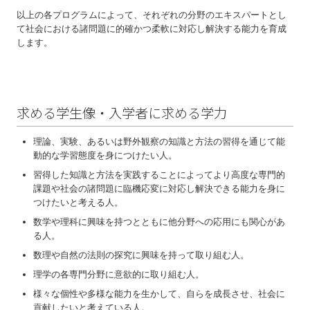
以上の各プログラムによって、それぞれの分野のエキスパートとし
て社会における諸問題に的確かつ柔軟に対応し解決する能力を育成
します。
求める学⽣像・⼊学者に求める学⼒
理論、実験、あるいは野外観察の知識と⽅法の習得を通じて能
動的な学習態度を⾝につけたい⼈。
習得した知識と⽅法を実践することによってより⾼度な専⾨的
課題や社会の諸問題に臨機応変に対応し解決できる能⼒を⾝に
つけたいと考える⼈。
数学や理科に興味を持つとともに他分野への応⽤にも関⼼があ
る⼈。
数理や⾃然の法則の探究に興味を持って取り組む⼈。
理学の各専⾨分野に意欲的に取り組む⼈。
様々な個性や多様な能⼒を⽣かして、⾃らを成⻑させ、社会に
貢献したいと考えている⼈。