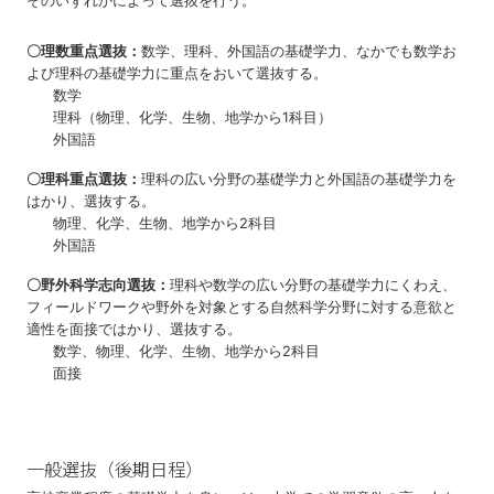
そのいずれかによって選抜を⾏う。
〇理数重点選抜：
数学、理科、外国語の基礎学⼒、なかでも数学お
よび理科の基礎学⼒に重点をおいて選抜する。
数学
理科（物理、化学、⽣物、地学から1科⽬）
外国語
〇理科重点選抜：
理科の広い分野の基礎学⼒と外国語の基礎学⼒を
はかり、選抜する。
物理、化学、⽣物、地学から2科⽬
外国語
〇野外科学志向選抜：
理科や数学の広い分野の基礎学⼒にくわえ、
フィールドワークや野外を対象とする⾃然科学分野に対する意欲と
適性を⾯接ではかり、選抜する。
数学、物理、化学、⽣物、地学から2科⽬
面接
⼀般選抜（後期⽇程）