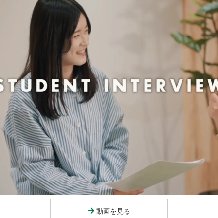
情報」に令和9年度総合型選抜学生募集要項のリンクを掲載しました。
で作れなかった「ホウ素版グラフェン」を3次元結晶の表面で実現―次
れる新しい設計手法― 摂待力生教授（物理学プログラム）らの研究グ
6回 理学部コロキウムのお知らせ
S2026（国際交流姉妹校による自然科学に関する第6回国際会議）がタイ
大学で開催されます。
情報」に令和9年度理学部第3年次編入学学生募集要項を掲載しました。
5回 理学部コロキウムのお知らせ
年前の岩石に生命の痕跡はどう残るのか－インド・ジャマルコトラ層の
探査へ－ M. Satish-Kumar教授（地質科学プログラム）らの研究グ
大学理学部案内2027」を公開しました。
ターンシップ体験報告会＆ガイダンス」 5月20日（水）開催のお知らせ
向け理数教育プログラム「N-Step新潟」の第3期受講生30名を募集中
動画を見る