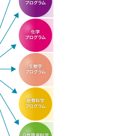
WING REED」に出演
）課程学生異分野交流
インド・バンガロール研修
部シンポジウム−新津シン
程・数理科学コース）が
た。