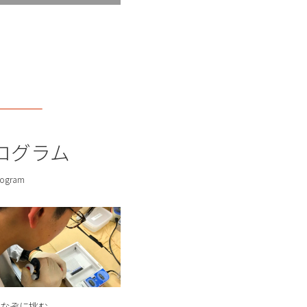
本郷優准教授（物理学プ
優秀学生講演賞を受賞し
受賞しました。
ログラム
年会において学生ポスター
ogram
た。
知らせ
第2期受講生を募集中で
！～ 根本祐一准教授、赤
なぞに挑む