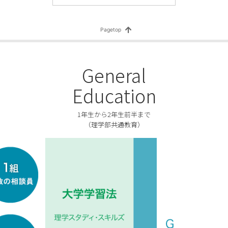
名誉教授（元理学部化学科教授）が令和8年春の叙勲において瑞宝中綬
4回 理学部コロキウムのお知らせ
G Yuchuanさん（化学プログラム）、池田達紀さん（博士前期課程・自
武さん（博士前期課程・化学コース）、舩山玲緒奈さん（自然環境科学
彰を受けました。
General
菜さん（博士前期課程・化学コース）が第38回日本分析化学会関東支
Education
てポスター優秀賞を受賞しました。
科目」を更新しました。
1年生から2年生前半まで
（理学部共通教育）
8年度（2026年度）入学者用 理学部履修ガイド」を掲載しました。
8年度（2026年度）履修の手引」を掲載しました。
さん（自然環境科学プログラム）が日本動物学会関東支部第78回大会に
た。
期ガイダンス」に令和8年度新入生ガイダンス日程、編入生ガイダンス日
～4年生）を掲載しました。
銀河辺境の星のゆりかごで宇宙の物質進化を探る－銀河の都会と田舎で