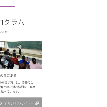
賞しました。
エントリーコースを実施し
ログラム
ogram
た。
銀河における星形成の普遍
08.01更新）
の奥にある
ベル物理学賞）は、著書のな
を開催します。
現象の奥に潜む法則を、観察
と述べています。
オリジナルサイトへ