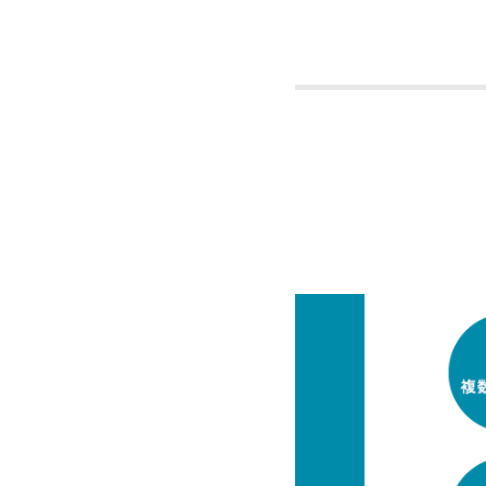
2026.05.01
澤田清
2026.04.16
第15
2026.04.10
WAN
小林寛
学生表
2026.03.30
佐藤陽
におい
2026.03.27
「授業
2026.03.26
「令和
2026.03.26
「令和
2026.03.25
磯貝葉
しまし
2026.03.17
「新学
程（2
2026.03.17
天の川