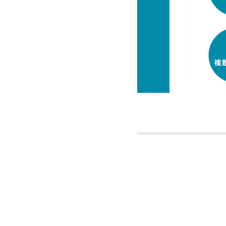
2025.12.04
第15
2025.11.27
JST
受講生
2025.11.27
安冨航
ター賞
2025.11.21
「入試
別選抜
2025.11.05
番田和
におい
2025.11.05
第15
2025.11.04
新潟大
2025.10.07
周藤賢
2025.10.03
第15
2025.09.18
日台学