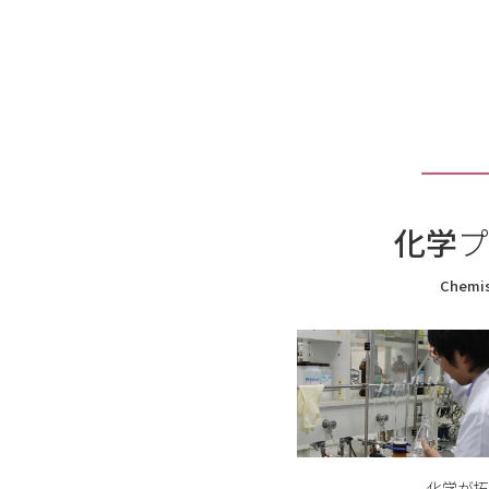
2025.07.08
第14
2025.07.08
多体問
ログラ
2025.07.03
佐藤陽
ました
2025.07.02
中高生向
2025.07.01
「入試
化学
プ
2025.07.01
工藤な
賞を受
Chemis
2025.07.01
柴田翔
2025.06.24
「理工
2025.06.23
高校生
す。
2025.06.19
最も硬
化学が拓