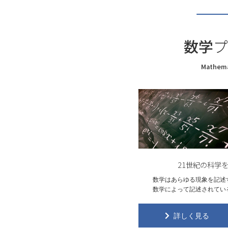
2025.09.18
M. 
2025.09.10
高校生
ました
数学
プ
2025.09.01
第14
Mathema
2025.08.29
大井志
2025.08.01
「入試
2025.08.01
令和7
2025.07.29
天の川
性に迫
2025.07.28
「新学
21世紀の科学
2025.07.28
新潟大
数学はあらゆる現象を記述
数学によって記述されてい
2025.07.18
「理学
2025.07.11
「入試
詳しく見る