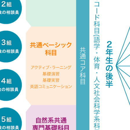
 下西隆准教授（自然環境科学プログラム）らの研究グループ
8（2026）年度開講科目 読み替え対応一覧」を掲載しました。
奈准教授（フィールド科学人材育成プログラム）がラジオJ-WAVEの「GRO
。
平さん（博士後期課程・数理科学コース）が愛媛大学主催「博士（後期
おいて優秀ポスター賞を受賞しました。
年度 最終講義のお知らせ
向け理数教育プログラム『にいがた“知の革新”STELLAプログラム』の
しました。
3回 理学部コロキウムのお知らせ
樹さん（博士前期課程・化学コース）が第89回有機合成化学協会関東支
ム−において優秀発表賞を受賞しました。
河さん（博士前期課程・数理科学コース）、澁木陽向さん（博士前期課
Rセミナー2025；若手研究交流会において学生優秀発表賞を受賞しまし