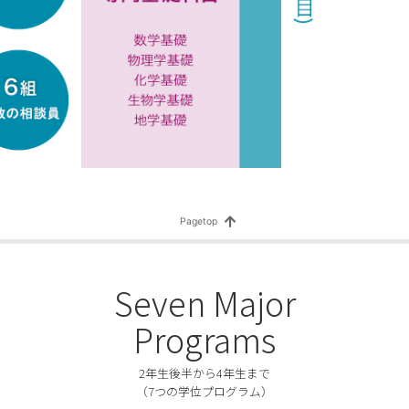
2回 理学部コロキウムのお知らせ
主催『サイエンスカンファレンス2025』で「にいがた“知の革新”STELL
投票賞を受賞しました。
太さん（博士前期課程・化学コース）が第64回電子スピンサイエンス
を受賞しました。
情報」に令和8年度一般選抜学生募集要項・私費外国人留学生特別選抜
学生募集要項のリンクを掲載しました。
樹さん（博士前期課程・化学コース）が第38回日本分析化学会関東支
てポスター優秀賞を受賞しました。
1回 理学部コロキウムのお知らせ
学理学部では2026年3月31日（火）まで、WEBオープンキャンパスを
Seven Major
治名誉教授（地質科学プログラム）が日本鉱物科学会渡邉萬次郎賞を受
Programs
0回 理学部コロキウムのお知らせ
2年生後半から4年生まで
生交流ショートプログラムによる 中国語・台湾文化体験研修 参加者募
（7つの学位プログラム）