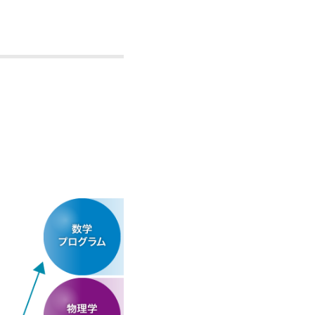
章を受章しました。
然システム科学コース）、
プログラム）が新潟大学
部新潟地区部会研究発表会
おいて優秀発表賞を受賞
程、1学期ガイダンス日
は分子の豊富さが異な