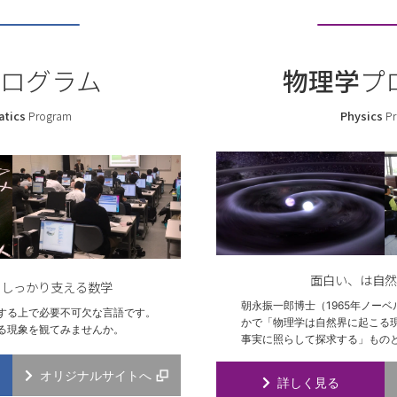
Satish-Kumar教授（地質科学プログラム）が日本鉱物科学会論文賞を受
向け理数教育プログラム『にいがた“知の革新”STELLAプログラム』の
。
ログラム
物理学
プ
9回 理学部コロキウムのお知らせ
tics
Program
Physics
Pr
穂准教授（数学プログラム）が新潟大学優秀論文表彰を受けました。
情報」に令和8年度学校推薦型選抜学生募集要項のリンクを掲載しまし
年度理学部入学生対象 プログラム受入れ上限変更のお知らせ
銀河の辺境で星誕生の息吹を発見 － これまで謎に包まれていた天の川
る － 下西隆准教授（自然環境科学プログラム）らの研究グループ
期ガイダンス」に令和7年度2学期ガイダンス日程を掲載しました。（2025.
面白い、は自然
をしっかり支える数学
朝永振一郎博士（1965年ノー
学理学部では8月7日（木）～8日（金）の2日間、オープンキャンパス
する上で必要不可欠な言語です。
かで「物理学は自然界に起こる
る現象を観てみませんか。
事実に照らして探求する」もの
部は今」No.55を公開しました。
情報」に令和8年度入学者選抜要項のリンクを掲載しました。
オリジナルサイトへ
詳しく見る