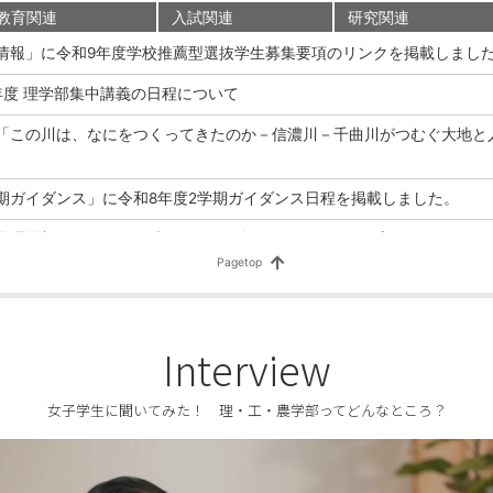
教育関連
入試関連
研究関連
情報」に令和9年度学校推薦型選抜学生募集要項のリンクを掲載しまし
年度 理学部集中講義の日程について
「この川は、なにをつくってきたのか－信濃川－千曲川がつむぐ大地と
期ガイダンス」に令和8年度2学期ガイダンス日程を掲載しました。
学理学部では8月6日（木）～7日（金）の2日間、オープンキャンパス
0年度入学者選抜における変更点について（理学部：学校推薦型選抜、第
部は今」No.56を公開しました。
Interview
情報」に令和9年度入学者選抜要項のリンクを掲載しました。
女子学生に聞いてみた！ 理・工・農学部ってどんなところ？
発した現場において、生まれたばかりの星を包む多様な有機分子を含ん
－宇宙における有機分子の多様性や太陽系形成環境への新たな知見がも
西隆准教授（自然環境科学プログラム）らの研究グループ