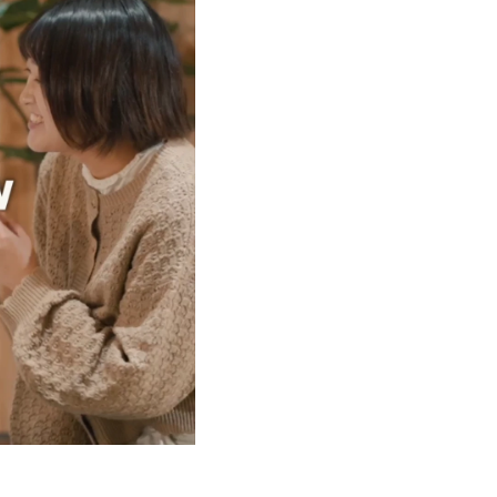
世代量子材料開発の加速が
ループ
・ピッサヌロークのナレー
ストロマトライト研究から
ループ
です。