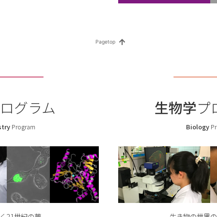
8回 理学部コロキウムのお知らせ
題と有効場の理論－２兆度のプラズマから絶対零度の量子液体まで－ 
ム）
菜さん（博士前期課程・化学コース）が電気化学会第92回大会において
。
また、GteX蓄電池領域若手研究者交流会において優秀ポスター賞を
け科学人材育成の取組 ～N-Step新潟/STELLAプログラム～
情報」に令和8年度総合型選抜学生募集要項のリンクを掲載しました。
ログラム
生物学
プ
くるさん（博士前期課程・地球科学コース）が日本古生物学会2025年
賞しました。
try
Program
Biology
Pr
平助教（地質科学プログラム）が日本火山学会学生論文賞を受賞しまし
農合同キャリアガイダンス」 7月24日（木）、7月25日（金）開催のお
向け理数教育プログラム『にいがた“知の革新”STELLAプログラム』の
い物質「ダイヤモンド」が極低温で軟らかくなる ～鍵を握るのは電子
生き物の世界の
く21世紀の夢