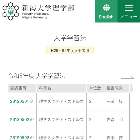
English
大学学習法
H29～R2年度入学者用
令和8年度 大学学習法
開講番号
科目名
単位数
担当教員
主
261S0501
理学スタディ・スキルズ
2
三浦 毅
1
261S0502
理学スタディ・スキルズ
2
吉森 明
1
261S0503
理学スタディ・スキルズ
2
岩本 啓
1