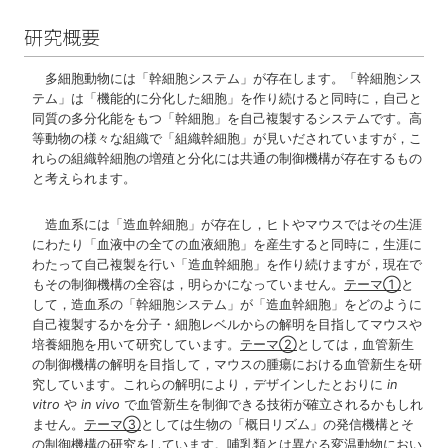
研究概要
多細胞動物には「幹細胞システム」が存在します。「幹細胞シス
テム」は「機能的に分化した細胞」を作り続けると同時に，自己と
同質の多分化能をもつ「幹細胞」を自己複製するシステムです。高
等動物の様々な組織で「組織幹細胞」が見いだされていますが，こ
れらの組織幹細胞の増殖と分化には共通の制御機構が存在するもの
と考えられます。
造血系には「造血幹細胞」が存在し，ヒトやマウスではその生涯
にわたり「血液中の全ての血液細胞」を産生すると同時に，生涯に
わたって自己複製を行い「造血幹細胞」を作り続けますが，現在で
もその制御機構の全容は，明らかになっていません。
テーマ①
と
して，造血系の「幹細胞システム」が「造血幹細胞」をどのように
自己複製するかを分子・細胞レベルからの解明を目指してマウスや
培養細胞を用いて研究しています。
テーマ②
としては，血管新生
の制御機構の解明を目指して，マウスの腫瘍における血管新生を研
究しています。これらの解明により，デザインしたとおりに
in
vitro
や
in vivo
で血管新生を制御できる技術が確立されるかもしれ
ません。
テーマ③
としては生物の「概日リズム」の発信機構とそ
の制御機構の研究をしています。哺乳類とは異なる変温動物におい