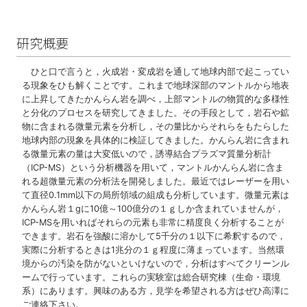
研究概要
ひと口で言うと，火成岩・変成岩を通して地球内部で起こってい
る現象をひも解くことです。これまで地球深部のマントルから地表
に上昇してきたかんらん岩を調べ，上部マントルの物質的な多様性
と分化のプロセスを研究してきました。その手段として，岩石や鉱
物に含まれる微量元素を分析し，その量比からそれらをもたらした
地球内部の現象を具体的に検証してきました。かんらん岩に含まれ
る微量元素の量は大変低いので，誘導結合プラズマ質量分析計
（ICP-MS）という分析機器を用いて，マントルかんらん岩に含ま
れる超微量元素の分析法を開発しました。最近ではレーザーを用い
て直径0.1mm以下の局所領域の組成も分析しています。微量元素は
かんらん岩１gに10億～100億分の１ｇしか含まれていませんが，
ICP-MSを用いればそれらの元素も非常に精度良く分析することが
できます。岩石を強酸に溶かして5千分の１以下に希釈するので，
実際に分析するときは1兆分の１ｇ程度に薄まっています。当然環
境からの汚染を防がないといけないので，分析はすべてクリーンル
ームで行っています。これらの実験室は総合研究棟（生命・環境
系）にあります。興味のある方，見学を希望される方はぜひ高澤に
ご連絡下さい。